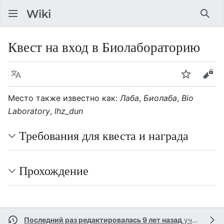
Най
Квест на вход в Биолабораторию
Язык
Следить
Про
Место также известно как:
Лаба
,
Биолаба
,
Bio
Laboratory
,
lhz_dun
Требования для квеста и награда
Прохождение
Последний раз редактировалась 9 лет назад
участником