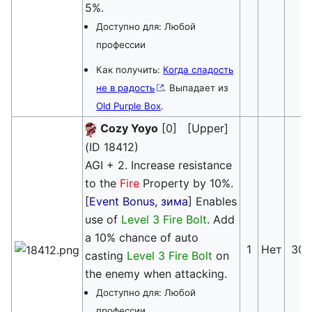
5%.
Доступно для: Любой
профессии
Как получить:
Когда сладость
не в радость
. Выпадает из
Old Purple Box
.
Cozy Yoyo
[0] [Upper]
(ID 18412)
AGI + 2. Increase resistance
to the
Fire
Property by 10%.
[
Event Bonus, зима
] Enables
use of
Level 3 Fire Bolt
. Add
a 10% chance of auto
1
Нет
30
casting
Level 3 Fire Bolt
on
the enemy when attacking.
Доступно для: Любой
профессии