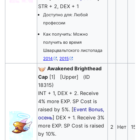
STR + 2, DEX + 1
Доступно для: Любой
профессии
Как получить: Можно
получить во время
Шварцвальтского листопада
2014
,
2015
Awakened Brighthead
Cap
[1] [Upper] (ID
18315)
INT + 1, DEX + 2. Receive
4% more EXP. SP Cost is
raised by 5%. [
Event Bonus,
осень
] DEX + 1. Receive 3%
more EXP. SP Cost is raised
2
Нет
15
by 10%.