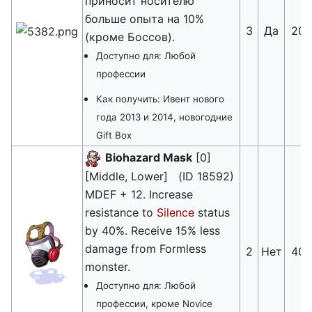
приносит носителю
больше опыта на 10%
3
Да
20
(кроме Боссов).
Доступно для: Любой
профессии
Как получить: Ивент нового
года 2013 и 2014, новогодние
Gift Box
Biohazard Mask
[0]
[Middle, Lower] (ID 18592)
MDEF + 12. Increase
resistance to
Silence
status
by 40%. Receive 15% less
damage from Formless
2
Нет
40
monster.
Доступно для: Любой
профессии, кроме Novice