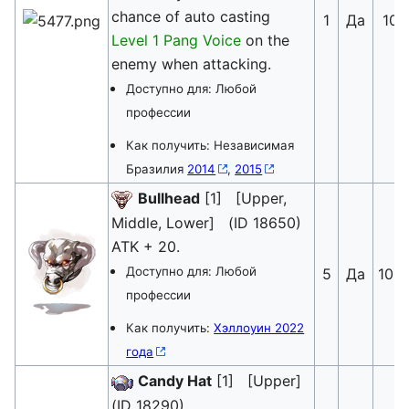
chance of auto casting
1
Да
10
Level 1 Pang Voice
on the
enemy when attacking.
Доступно для: Любой
профессии
Как получить: Независимая
Бразилия
2014
,
2015
Bullhead
[1] [Upper,
Middle, Lower] (ID 18650)
ATK + 20.
Доступно для: Любой
5
Да
100
профессии
Как получить:
Хэллоуин 2022
года
Candy Hat
[1] [Upper]
(ID 18290)