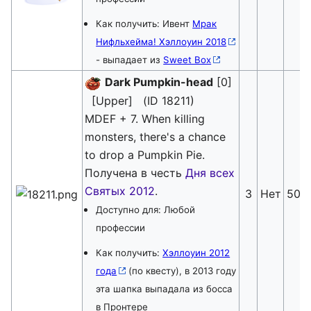
Как получить: Ивент
Мрак
Нифльхейма! Хэллоуин 2018
- выпадает из
Sweet Box
Dark Pumpkin-head
[0]
[Upper] (ID 18211)
MDEF + 7. When killing
monsters, there's a chance
to drop a Pumpkin Pie.
Получена в честь
Дня всех
Святых 2012
.
3
Нет
500
Доступно для: Любой
профессии
Как получить:
Хэллоуин 2012
года
(по квесту), в 2013 году
эта шапка выпадала из босса
в Пронтере