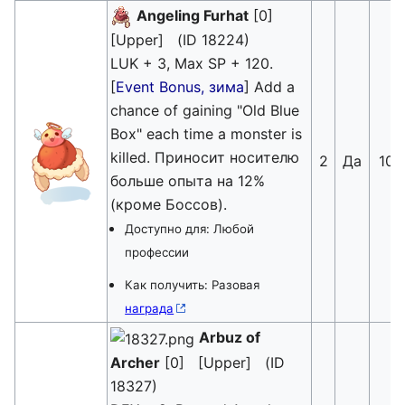
Angeling Furhat
[0]
[Upper] (ID 18224)
LUK + 3, Max SP + 120.
[
Event Bonus, зима
] Add a
chance of gaining "Old Blue
Box" each time a monster is
killed. Приносит носителю
2
Да
10
больше опыта на 12%
(кроме Боссов).
Доступно для: Любой
профессии
Как получить: Разовая
награда
Arbuz of
Archer
[0] [Upper] (ID
18327)