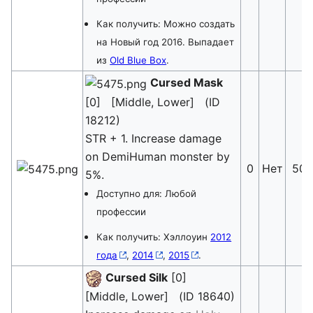
Как получить: Можно создать
на Новый год 2016. Выпадает
из
Old Blue Box
.
Cursed Mask
[0] [Middle, Lower] (ID
18212)
STR + 1. Increase damage
on DemiHuman monster by
0
Нет
50
5%.
Доступно для: Любой
профессии
Как получить: Хэллоуин
2012
года
,
2014
,
2015
.
Cursed Silk
[0]
[Middle, Lower] (ID 18640)