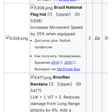
Brazil National
Flag Hat
[1] [Upper] (ID
5308)
Increases Movement Speed
by 25% when equipped.
3
Да
30
Доступно для: Любой
профессии
Как получить: Независимая
Бразилия
2014
,
2015
.
Выпадает из
Old Purple Box
.
Brazilian
Bandana
[1] [Upper] (ID
5477)
LUK + 1, VIT + 2. Reduces
damage from Long Range
attacks by 6%. Add a