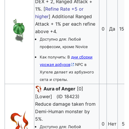
DEX + 2, Ranged Attack +
1%. [
Refine Rate +5 or
higher
] Additional Ranged
Attack + 1% per each refine
0
Да
150
above +4.
Доступно для: Любой
профессии, кроме Novice
Как получить: В
дни сборки
урожая арбузов
NPC в
Хугеле делает из арбузного
сета и стрелы.
Aura of Anger
[0]
[Lower] (ID 18423)
Reduce damage taken from
Demi-Human monster by
5%.
0
Нет
5
Доступно для: Любой