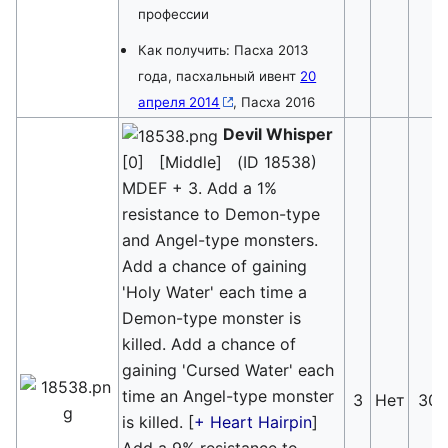
профессии
Как получить: Пасха 2013
года, пасхальный ивент
20
апреля 2014
, Пасха 2016
Devil Whisper
[0] [Middle] (ID 18538)
MDEF + 3. Add a 1%
resistance to Demon-type
and Angel-type monsters.
Add a chance of gaining
'Holy Water' each time a
Demon-type monster is
killed. Add a chance of
gaining 'Cursed Water' each
time an Angel-type monster
3
Нет
30
is killed. [
+ Heart Hairpin
]
Add a 9% resistance to