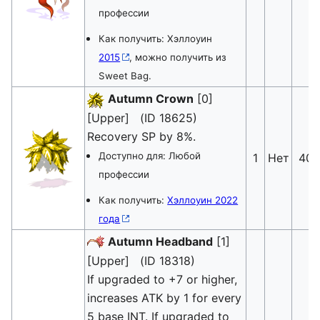
профессии
Как получить: Хэллоуин
2015
, можно получить из
Sweet Bag.
Autumn Crown
[0]
[Upper] (ID 18625)
Recovery SP by 8%.
Доступно для: Любой
1
Нет
40
профессии
Как получить:
Хэллоуин 2022
года
Autumn Headband
[1]
[Upper] (ID 18318)
If upgraded to +7 or higher,
increases ATK by 1 for every
5 base INT. If upgraded to