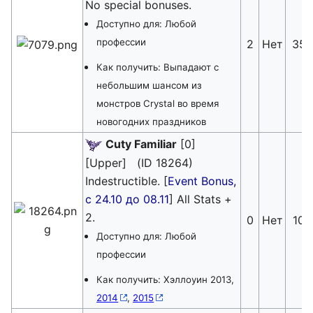
No special bonuses.
Доступно для: Любой
профессии
2
Нет
35
Как получить: Выпадают с
небольшим шансом из
монстров Crystal во время
новогодних праздников
Cuty Familiar
[0]
[Upper] (ID 18264)
Indestructible. [
Event Bonus,
с 24.10 до 08.11
] All Stats +
2.
0
Нет
10
Доступно для: Любой
профессии
Как получить: Хэллоуин 2013,
2014
,
2015