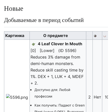
Новые
Добываемые в период событий
Картинка
О предмете
4 Leaf Clover In Mouth
[0] [Lower] (ID 5596)
Reduces 3% damage from
demi-human monsters.
Reduce skill casting time by
1%. DEX + 1, LUK + 4, MDEF
+ 2.
Доступно для: Любой
профессии
2
Нет
10
Как получить: Падают с Green
Plant (шанс 0,06%). Выпадает