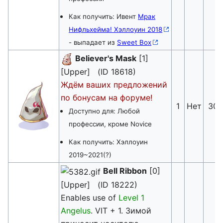
Как получить: Ивент
Мрак
Нифльхейма! Хэллоуин 2018
- выпадает из
Sweet Box
Believer's Mask
[1]
[Upper] (ID 18618)
Ждём ваших предложений
по бонусам на форуме!
1
Нет
30
Доступно для: Любой
профессии, кроме Novice
Как получить: Хэллоуин
2019~2021(?)
Bell Ribbon
[0]
[Upper] (ID 18222)
Enables use of
Level 1
Angelus
. VIT + 1. Зимой