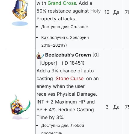
with
Grand Cross
. Add a
50% resistance against
Holy
10
Да
70
Property attacks.
Доступно для: Crusader
Как получить: Хэллоуин
2019~2021(?)
Beelzebub's Crown
[0]
[Upper] (ID 18451)
Add a 9% chance of auto
casting '
Stone Curse
' on an
enemy when the user
receives Physical Damage.
INT + 2 Maximum HP and
3
Да
75
SP + 4%. Reduce Casting
Time by 3%.
Доступно для: Любой
профессии