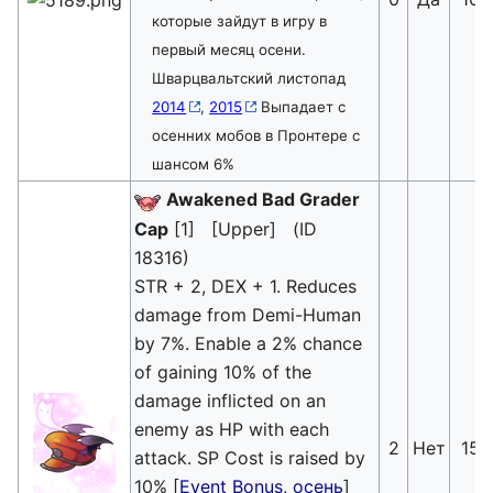
которые зайдут в игру в
первый месяц осени.
Шварцвальтский листопад
2014
,
2015
Выпадает с
осенних мобов в Пронтере с
шансом 6%
Awakened Bad Grader
Cap
[1] [Upper] (ID
18316)
STR + 2, DEX + 1. Reduces
damage from Demi-Human
by 7%. Enable a 2% chance
of gaining 10% of the
damage inflicted on an
enemy as HP with each
2
Нет
15
attack. SP Cost is raised by
10% [
Event Bonus, осень
]