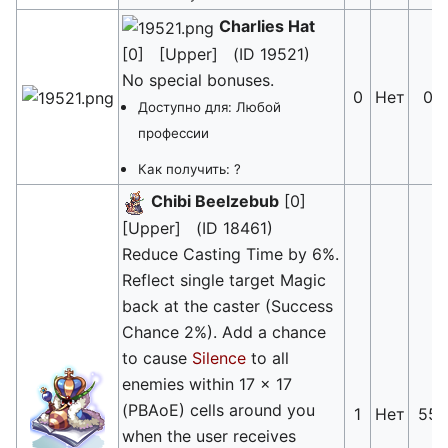
Charlies Hat
[0] [Upper] (ID 19521)
No special bonuses.
0
Нет
0
Доступно для: Любой
профессии
Как получить: ?
Chibi Beelzebub
[0]
[Upper] (ID 18461)
Reduce Casting Time by 6%.
Reflect single target Magic
back at the caster (Success
Chance 2%). Add a chance
to cause
Silence
to all
enemies within 17 x 17
(PBAoE) cells around you
1
Нет
55
when the user receives