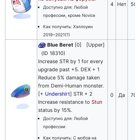
4
Нет
50
Доступно для: Любой
профессии, кроме Novice
Как получить: Хэллоуин
2019~2021(?)
Blue Beret
[0] [Upper]
(ID 18310)
Increase STR by 1 for every
upgrade past +5. DEX + 1
Reduce 5% damage taken
from Demi-Human monster.
[+
Undershirt
] STR + 2
0
Да
70
Increase resistance to
Stun
status by 15%.
Доступно для: Любой
профессии
Как получить: С мобов на