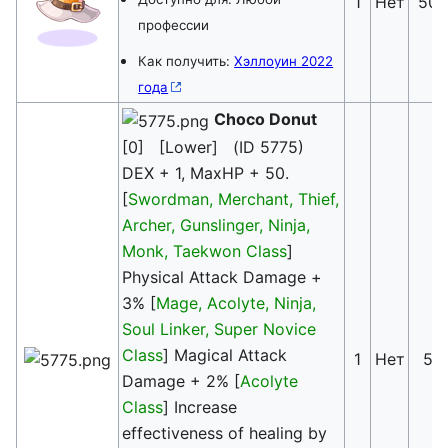
1
Нет
50
профессии
Как получить:
Хэллоуин 2022
года
Choco Donut
[0] [Lower] (ID 5775)
DEX + 1, MaxHP + 50.
[
Swordman, Merchant, Thief,
Archer, Gunslinger, Ninja,
Monk, Taekwon Class
]
Physical Attack Damage +
3% [
Mage, Acolyte, Ninja,
Soul Linker, Super Novice
Class
] Magical Attack
1
Нет
5
Damage + 2% [
Acolyte
Class
] Increase
effectiveness of healing by