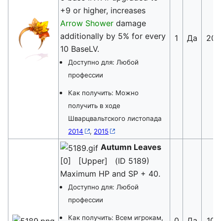
+9 or higher, increases
Arrow Shower
damage
additionally by 5% for every
1
Да
20
10 BaseLV.
Доступно для: Любой
профессии
Как получить: Можно
получить в ходе
Шварцвальтского листопада
2014
,
2015
Autumn Leaves
[0] [Upper] (ID 5189)
Maximum HP and SP + 40.
Доступно для: Любой
профессии
Как получить: Всем игрокам,
0
Да
10