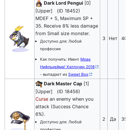
Dark Lord Pengui
[0]
[Upper] (ID 18452)
MDEF + 5, Maximum SP +
35. Receive 8% less damage
from Small size monster.
3
Нет
40
Доступно для: Любой
профессии
Как получить: Ивент
Мрак
Нифльхейма! Хэллоуин 2018
- выпадает из
Sweet Box
Dark Master Cap
[1]
[Upper] (ID 18456)
Curse
an enemy when you
attack (Success Chance
6%).
2
Да
35
Доступно для: Любой
профессии