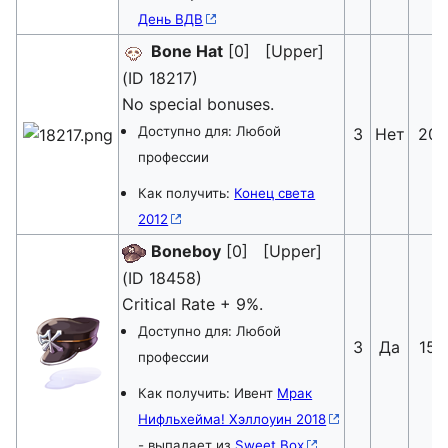
День ВДВ
Bone Hat
[0] [Upper]
(ID 18217)
No special bonuses.
Доступно для: Любой
3
Нет
20
профессии
Как получить:
Конец света
2012
Boneboy
[0] [Upper]
(ID 18458)
Critical Rate + 9%.
Доступно для: Любой
3
Да
15
профессии
Как получить: Ивент
Мрак
Нифльхейма! Хэллоуин 2018
- выпадает из
Sweet Box