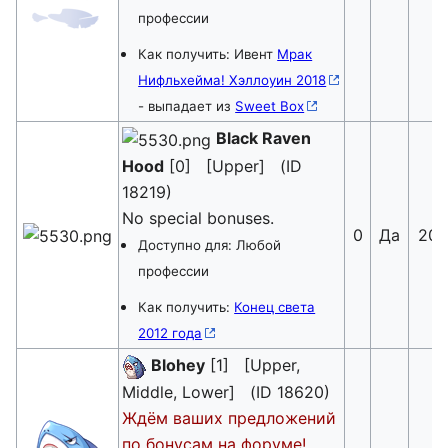
профессии
Как получить: Ивент
Мрак
Нифльхейма! Хэллоуин 2018
- выпадает из
Sweet Box
Black Raven
Hood
[0] [Upper] (ID
18219)
No special bonuses.
0
Да
20
Доступно для: Любой
профессии
Как получить:
Конец света
2012 года
Blohey
[1] [Upper,
Middle, Lower] (ID 18620)
Ждём ваших предложений
по бонусам на форуме!