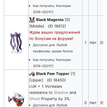
Как получить: Хэллоуин
2019~2021(?)
Black Magenta
[0]
[Middle] (ID 18612)
Ждём ваших предложений
по бонусам на форуме!
1
Нет
20
Доступно для: Любой
профессии, кроме Novice
Как получить: Хэллоуин
2019~2021(?)
Black Paw Topper
[1]
[Upper] (ID 18450)
LUK + 1. Increases
resistance to
Shadow
and
Ghost
Property by 3%.
0
Нет
35
Доступно для: Любой