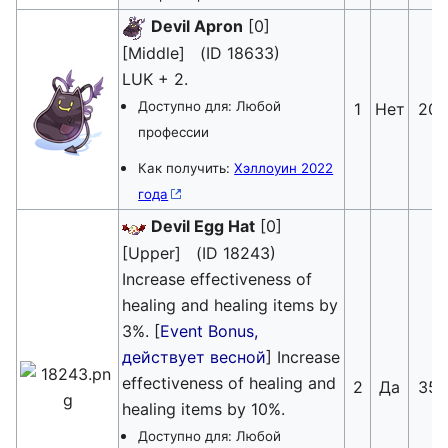
Devil Apron
[0]
[Middle] (ID 18633)
LUK + 2.
Доступно для: Любой
1
Нет
20
профессии
Как получить:
Хэллоуин 2022
года
Devil Egg Hat
[0]
[Upper] (ID 18243)
Increase effectiveness of
healing and healing items by
3%. [
Event Bonus,
действует весной
] Increase
effectiveness of healing and
2
Да
35
healing items by 10%.
Доступно для: Любой