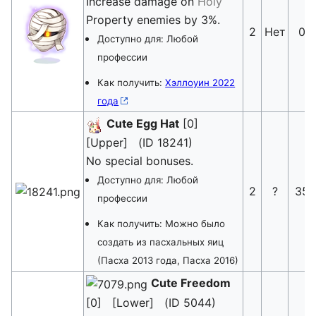
Increase damage on
Holy
Property enemies by 3%.
2
Нет
0
Доступно для: Любой
профессии
Как получить:
Хэллоуин 2022
года
Cute Egg Hat
[0]
[Upper] (ID 18241)
No special bonuses.
Доступно для: Любой
2
?
35
профессии
Как получить: Можно было
создать из пасхальных яиц
(Пасха 2013 года, Пасха 2016)
Cute Freedom
[0] [Lower] (ID 5044)