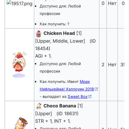
0
Нет
0
Доступно для: Любой
профессии
Как получить: ?
Chicken Head
[1]
[Upper, Middle, Lower] (ID
18454)
AGI + 1.
Доступно для: Любой
2
Нет
35
профессии
Как получить: Ивент
Мрак
Нифльхейма! Хэллоуин 2018
- выпадает из
Sweet Box
Choco Banana
[1]
[Upper] (ID 18631)
STR + 1, INT + 1.
Доступно для: Любой