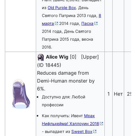
из
Old Purple Box
. День
Святого Патрика 2013 года,
8
марта
2014 года,
Пасха
2014 года, День Святого
Патрика 2015 года, весна
2016.
Alice Wig
[0] [Upper]
(ID 18445)
Reduces damage from
Demi-Human monster by
6%.
1
Нет
25
Доступно для: Любой
профессии
Как получить: Ивент
Мрак
Нифльхейма! Хэллоуин 2018
- выпадает из
Sweet Box