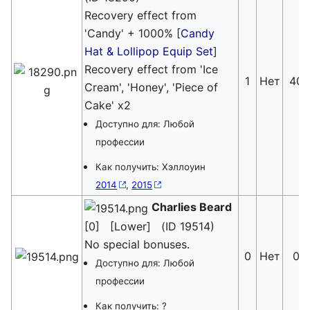
Recovery effect from
'Candy' + 1000% [
Candy
Hat & Lollipop Equip Set
]
Recovery effect from 'Ice
1
Нет
40
Cream', 'Honey', 'Piece of
Cake' x2
Доступно для: Любой
профессии
Как получить: Хэллоуин
2014
,
2015
Charlies Beard
[0] [Lower] (ID 19514)
No special bonuses.
0
Нет
0
Доступно для: Любой
профессии
Как получить: ?