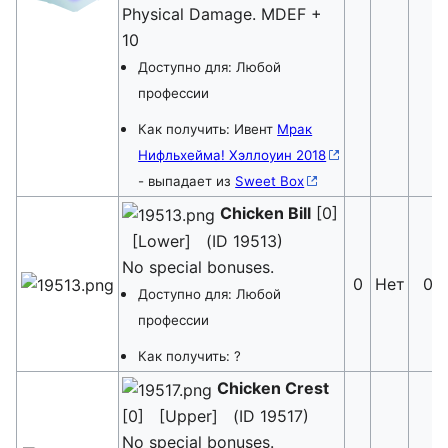
Physical Damage. MDEF +
10
Доступно для: Любой
профессии
Как получить: Ивент
Мрак
Нифльхейма! Хэллоуин 2018
- выпадает из
Sweet Box
Chicken Bill
[0]
[Lower] (ID 19513)
No special bonuses.
0
Нет
0
Доступно для: Любой
профессии
Как получить: ?
Chicken Crest
[0] [Upper] (ID 19517)
No special bonuses.