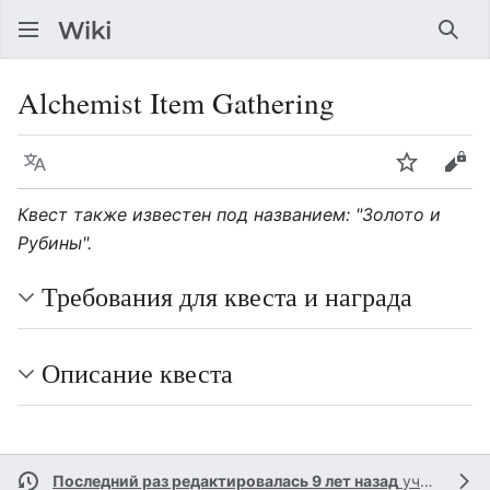
Най
Alchemist Item Gathering
Язык
Следить
Про
Квест также известен под названием: "Золото и
Рубины".
Требования для квеста и награда
Описание квеста
Последний раз редактировалась 9 лет назад
участником