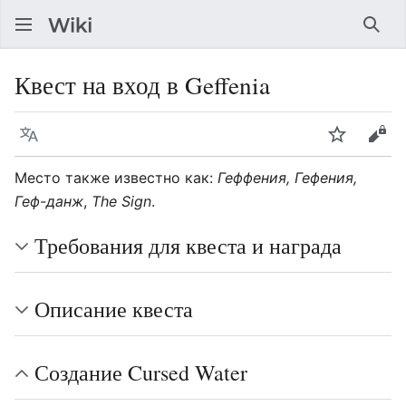
Най
Квест на вход в Geffenia
Язык
Следить
Про
Место также известно как:
Геффения, Гефения,
Геф-данж
,
The Sign
.
Требования для квеста и награда
Описание квеста
Создание Cursed Water