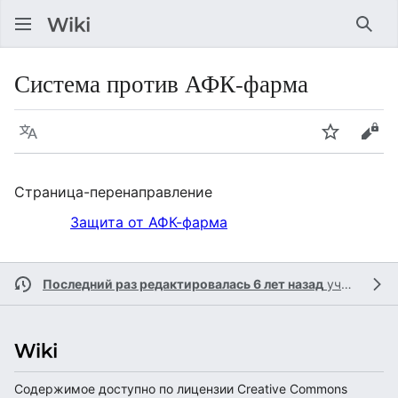
Най
Система против АФК-фарма
Язык
Следить
Про
Страница-перенаправление
Перенаправление на:
Защита от АФК-фарма
Последний раз редактировалась 6 лет назад
участником
Содержимое доступно по лицензии Creative Commons