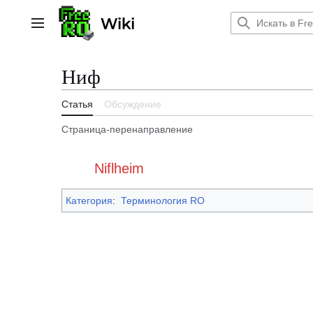
Перейти
к
Главное меню
содержанию
Ниф
Статья
Обсуждение
Страница-перенаправление
Перенаправление на:
Niflheim
Категория
:
Терминология RO