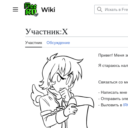
Перейти
к
Главное меню
содержанию
Участник
:
X
Участник
Обсуждение
Привет! Меня з
Я стараюсь нал
Связаться со м
- Написать мн
- Отправить эле
- Выловить в
IR