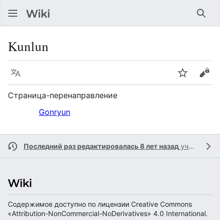
Най
Kunlun
Язык
Следить
Про
Страница-перенаправление
Перенаправление на:
Gonryun
Последний раз редактировалась 8 лет назад
участником
Содержимое доступно по лицензии Creative Commons
«Attribution-NonCommercial-NoDerivatives» 4.0 International.