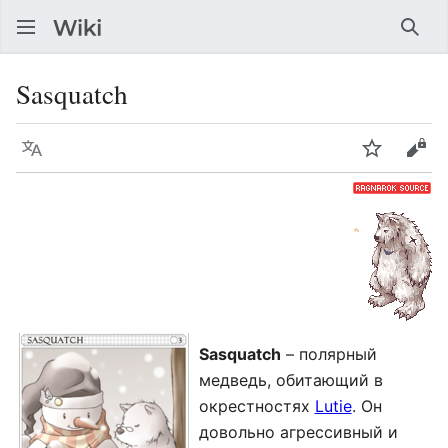
Най
Sasquatch
Язык
Следить
Про
Sasquatch
– полярный
медведь, обитающий в
окрестностях
Lutie
. Он
довольно агрессивный и