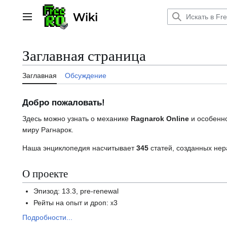
Перейти
к
Главное меню
содержанию
Заглавная страница
Заглавная
Обсуждение
Добро пожаловать!
Здесь можно узнать о механике
Ragnarok Online
и особенн
миру Рагнарок.
Наша энциклопедия насчитывает
345
статей, созданных не
О проекте
Эпизод: 13.3, pre-renewal
Рейты на опыт и дроп:
3
x
Подробности...