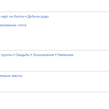
 карт на баллы
•
Добыча руды
вливание слота
 группы
•
Свадьбы
•
Усыновление
•
Наёмники
яемые квесты