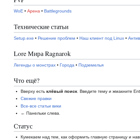
WoE
•
Арена
•
Battlegrounds
Технические статьи
Setup.exe
•
Решение проблем
•
Наш клиент под Linux
•
Антив
Lore Мира Ragnarok
Легенды о монстрах
•
Города
•
Подземелья
Что ещё?
Вверху есть
клёвый поиск
. Введите тему и жмакните Ent
Свежие правки
Все-все статьи вики
← Панельки слева.
Статус
Кумекаем над тем, как оформить главную страницу и на