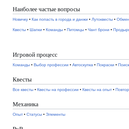
Наиболее частые вопросы
Новичку
•
Как попасть в города и данжи
•
Лутоквесты
•
Обмен
Квесты
•
Шапки
•
Команды
•
Питомцы
•
Чант брони
•
Продыря
Игровой процесс
Команды
•
Выбор профессии
•
Автоскупка
•
Покраски
•
Поиск
Квесты
Все квесты
•
Квесты на профессии
•
Квесты на опыт
•
Повтор
Механика
Опыт
•
Статусы
•
Элементы
PvP