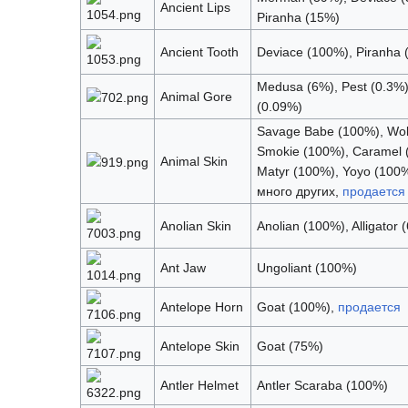
Ancient Lips
Piranha (15%)
Ancient Tooth
Deviace (100%), Piranha 
Medusa (6%), Pest (0.3%
Animal Gore
(0.09%)
Savage Babe (100%), Wol
Smokie (100%), Caramel 
Animal Skin
Matyr (100%), Yoyo (100%
много других,
продается
Anolian Skin
Anolian (100%), Alligator 
Ant Jaw
Ungoliant (100%)
Antelope Horn
Goat (100%),
продается
Antelope Skin
Goat (75%)
Antler Helmet
Antler Scaraba (100%)