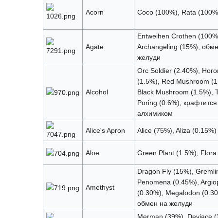
Acorn
Coco (100%), Rata (100%
Entweihen Crothen (100%
Agate
Archangeling (15%), обм
желуди
Orc Soldier (2.40%), Hor
(1.5%), Red Mushroom (1
Alcohol
Black Mushroom (1.5%), 
Poring (0.6%), крафтится
алхимиком
Alice's Apron
Alice (75%), Aliza (0.15%)
Aloe
Green Plant (1.5%), Flora
Dragon Fly (15%), Gremli
Penomena (0.45%), Argio
Amethyst
(0.30%), Megalodon (0.30
обмен на желуди
Merman (39%), Deviace (