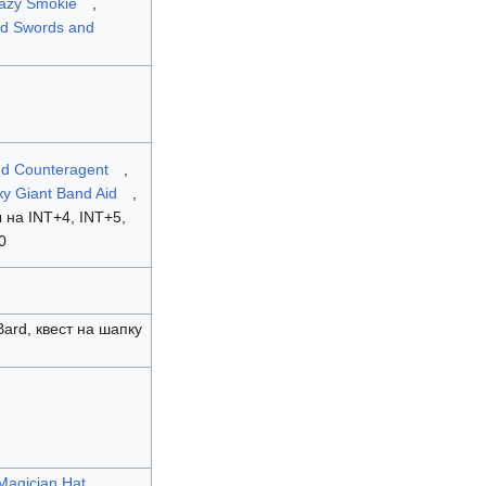
Lazy Smokie
,
d Swords and
nd Counteragent
,
у Giant Band Aid
,
 на INT+4, INT+5,
0
ard, квест на шапку
Magician Hat
,