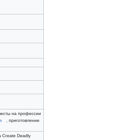
квесты на профессии
e
, приготовление
а Create Deadly