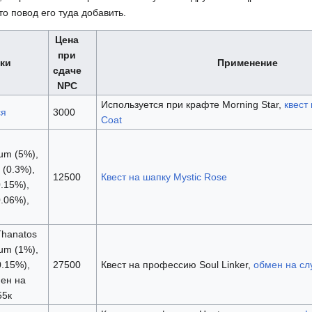
о повод его туда добавить.
Цена
при
ки
Применение
сдаче
NPC
Используется при крафте Morning Star,
квест
ся
3000
Coat
um (5%),
 (0.3%),
12500
Квест на шапку Mystic Rose
0.15%),
0.06%),
Thanatos
um (1%),
0.15%),
27500
Квест на профессию Soul Linker,
обмен на сл
мен на
55к