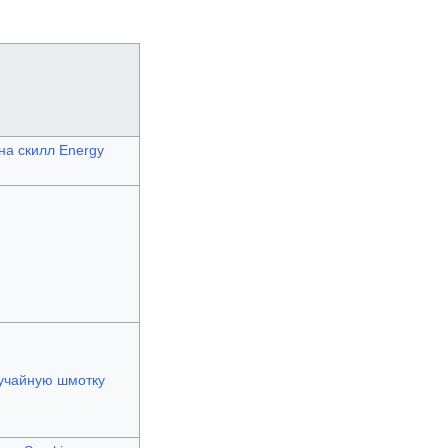
 на скилл Energy
учайную шмотку