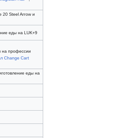
е 20 Steel Arrow и
ение еды на LUK+9
ы на профессии
лл Change Cart
риготовление еды на