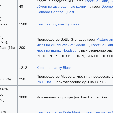
Квест на профессию Hunter,
квест на шапку 
)
49
обмен на драгоценные камни
, квест
Doome
Comodo Cheese Quest
),
ен на
1500
Квест на оружие 4 уровня
ong
Производство Bottle Grenade, квест
Mixture a
.5%),
квест на скилл Wink of Charm
,
квест на шапк
Toad (1%),
200
квест на шапку Headset
, приготовление еды
INT+6, INT+9, DEX+9, LUK+9, STR+10, DEX+1
1212
Квест на шапку Blush
Производство Aloevera, квест на профессию B
 (0.3%)
250
Ph.D Hat
, приготовление еды на LUK+6
n (3%),
pe
3000
Используется при крафте Two Handed Axe
%),
30%),
Квест на шапку Bride Mask
,
квест на шапку 