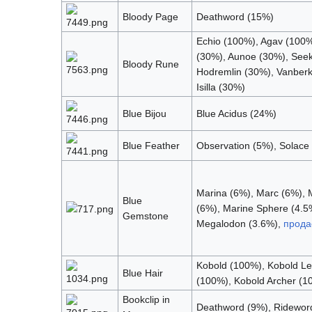
Bloody Page
Deathword (15%)
Echio (100%), Agav (100%
(30%), Aunoe (30%), Seek
Bloody Rune
Hodremlin (30%), Vanberk
Isilla (30%)
Blue Bijou
Blue Acidus (24%)
Blue Feather
Observation (5%), Solace
Marina (6%), Marc (6%), 
Blue
(6%), Marine Sphere (4.5
Gemstone
Megalodon (3.6%),
прода
Kobold (100%), Kobold L
Blue Hair
(100%), Kobold Archer (1
Bookclip in
Deathword (9%), Ridewor