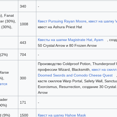
340
-
), Fanat
er (30%),
Квест Pursuing Rayan Moore
,
квест на шапку V
1008
 (30%),
квест на Ashura Priest Hat
Квесты на шапки Magistrate Hat, Ayam
, соз
443
50 Crystal Arrow и 80 Frozen Arrow
 (2%)
704
-
Производство Coldproof Potion, Thunderproof 
профессии Wizard, Blacksmith,
квест на скил
Marse
Doomed Swords and Comodo Cheese Quest
%),
300
касте скиллов Warp Portal, Safety Wall, Sanct
ется
Exorcismus, Resurrection, создание 30 Crystal
Arrow
eader
171
-
00%)
d (9%)
1500
Квест на шапку Hahoe Mask