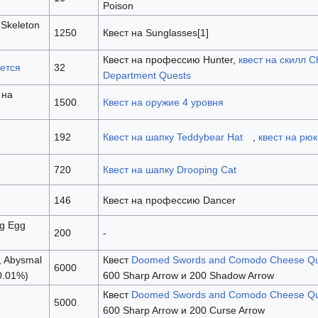
Poison
 Skeleton
1250
Квест на Sunglasses[1]
Квест на профессию Hunter,
квест на скилл C
ется
32
Department Quests
 на
1500
Квест на оружие 4 уровня
192
Квест на шапку Teddybear Hat
,
квест на рюк
720
Квест на шапку Drooping Cat
146
Квест на профессию Dancer
ug Egg
200
-
, Abysmal
Квест
Doomed Swords and Comodo Cheese Qu
6000
(0.01%)
600 Sharp Arrow и 200 Shadow Arrow
Квест
Doomed Swords and Comodo Cheese Qu
5000
600 Sharp Arrow и 200 Curse Arrow