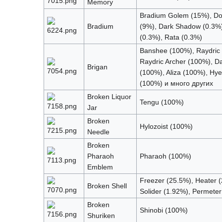
Memory
Bradium Golem (15%), D
Bradium
(9%), Dark Shadow (0.3%)
(0.3%), Rata (0.3%)
Banshee (100%), Raydric
Raydric Archer (100%), D
Brigan
(100%), Aliza (100%), Hy
(100%) и много других
Broken Liquor
Tengu (100%)
Jar
Broken
Hylozoist (100%)
Needle
Broken
Pharaoh
Pharaoh (100%)
Emblem
Freezer (25.5%), Heater (
Broken Shell
Solider (1.92%), Permeter
Broken
Shinobi (100%)
Shuriken