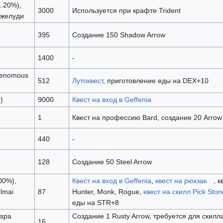
1.20%),
3000
Используется при крафте Trident
 желуди
395
Создание 150 Shadow Arrow
1400
-
Venomous
512
Лутоквест
, приготовление еды на DEX+10
)
9000
Квест на вход в Geffenia
1
Квест на профессию Bard, создание 20 Arrow
440
-
128
Создание 50 Steel Arrow
100%),
Квест на вход в Geffenia
,
квест на рюкзак
, 
lmai
87
Hunter, Monk, Rogue,
квест на скилл Pick Ston
еды на STR+8
espa
Создание 1 Rusty Arrow, требуется для скилл
16