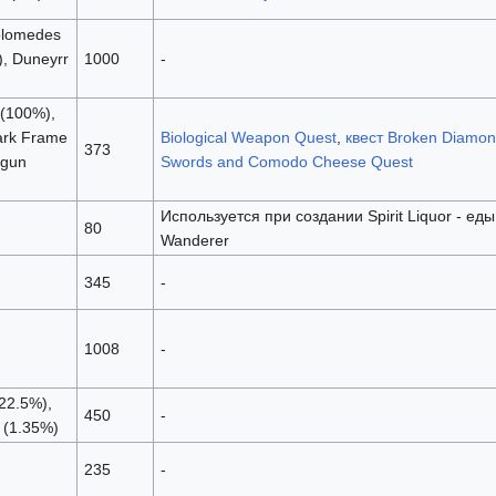
olomedes
, Duneyrr
1000
-
 (100%),
ark Frame
Biological Weapon Quest
,
квест Broken Diamo
373
egun
Swords and Comodo Cheese Quest
Используется при создании Spirit Liquor - ед
80
Wanderer
345
-
1008
-
22.5%),
450
-
 (1.35%)
235
-