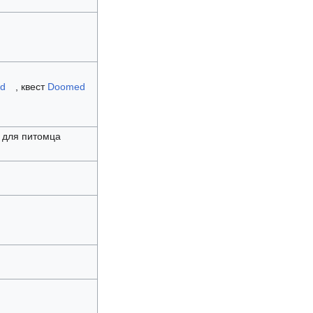
nd
, квест
Doomed
ы для питомца