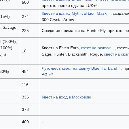
500
приготовление еды на LUK+4
Квест на шапку Mythical Lion Mask
, создани
(15%)
274
300 Crystal Arrow
), Savage
225
Создание приманки на Hunter Fly, приготовл
f (100%),
(100%),
Квест на Elven Ears,
квест на рюкзак
, квест
18
) и
Sage, Hunter, Blacksmith, Rogue,
квест на ски
Лутоквест
,
квест на шапку Blue Hairband
, п
(60%)
484
AGI+7
116
-
336
Квест на вход в Московию
378
-
400
-