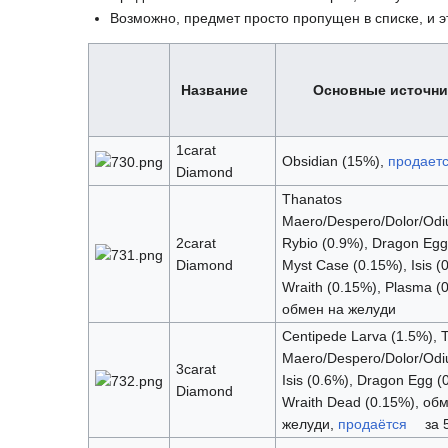
Возможно, предмет просто пропущен в списке, и эт
Название
Основные источни
1carat
Obsidian (15%),
продает
Diamond
Thanatos
Maero/Despero/Dolor/Odi
2carat
Rybio (0.9%), Dragon Egg
Diamond
Myst Case (0.15%), Isis (
Wraith (0.15%), Plasma (
обмен на желуди
Centipede Larva (1.5%), 
Maero/Despero/Dolor/Odi
3carat
Isis (0.6%), Dragon Egg (
Diamond
Wraith Dead (0.15%), об
желуди,
продаётся
за 