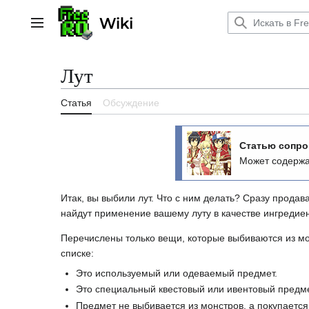
Перейти
к
Главное меню
содержанию
Лут
Статья
Обсуждение
Статью сопро
Может содержа
Итак, вы выбили лут. Что с ним делать? Сразу прода
найдут применение вашему луту в качестве ингредие
Перечислены только вещи, которые выбиваются из мо
списке:
Это используемый или одеваемый предмет.
Это специальный квестовый или ивентовый предме
Предмет не выбивается из монстров, а покупаетс