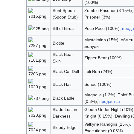
(100%)
Bent Spoon
Zombie Prisoner (3.15%),
(Spoon Stub)
Prisoner (3%)
Bill of Birds
Peco Peco (100%),
прода
Mysteltainn (15%), обмен
Biotite
желуди
Black Bear
Zipper Bear (100%)
Skin
Black Cat Doll
Loli Ruri (24%)
Black Hair
Sohee (100%)
Magnolia (1.2%), Thief B
Black Ladle
(0.3%),
продается
Blade Lost in
Gloom Under Night (40%)
Darkness
Knight (0.15%), Deviling 
Valkyrie Randgris (25%),
Bloody Edge
Executioner (0.05%)