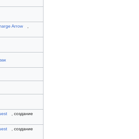
harge Arrow
,
зак
est
, создание
est
, создание