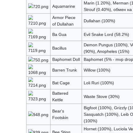
Marin (1.20%), Merman (
Aquamarine
Strouf (0.40%), обмен на
Armor Piece
Dullahan (100%)
of Dullahan
Ba Gua
Evil Snake Lord (58.2%)
Demon Pungus (100%), 
Bacillus
(90%), Anopheles (15%)
Baphomet Doll
Baphomet (5% - mvp drop
Barren Trunk
Willow (100%)
Bat Cage
Loli Ruri (100%)
Battered
Waste Stove (30%)
Kettle
Bigfoot (100%), Grizzly (
Bear's
Sasquatch (100%), Leib O
Footskin
(100%)
Hornet (100%), Luciola V
Bee Sting